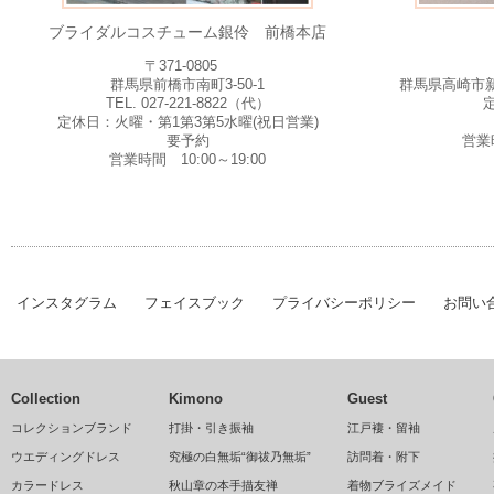
ブライダルコスチューム銀伶 前橋本店
〒371-0805
群馬県前橋市南町3-50-1
群馬県高崎市新
TEL. 027-221-8822（代）
定休日：火曜・第1第3第5水曜(祝日営業)
要予約
営業時
営業時間 10:00～19:00
インスタグラム
フェイスブック
プライバシーポリシー
お問い
Collection
Kimono
Guest
コレクションブランド
打掛・引き振袖
江戸褄・留袖
ウエディングドレス
究極の白無垢“御祓乃無垢”
訪問着・附下
カラードレス
秋山章の本手描友禅
着物ブライズメイド